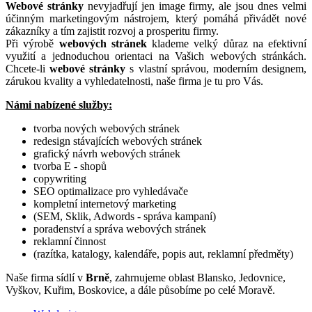
Webové stránky
nevyjadřují jen image firmy, ale jsou dnes velmi
účinným marketingovým nástrojem, který pomáhá přivádět nové
zákazníky a tím zajistit rozvoj a prosperitu firmy.
Při výrobě
webových stránek
klademe velký důraz na efektivní
využití a jednoduchou orientaci na Vašich webových stránkách.
Chcete-li
webové stránky
s vlastní správou, moderním designem,
zárukou kvality a vyhledatelnosti, naše firma je tu pro Vás.
Námi nabízené služby:
tvorba nových webových stránek
redesign stávajících webových stránek
grafický návrh webových stránek
tvorba E - shopů
copywriting
SEO optimalizace pro vyhledávače
kompletní internetový marketing
(SEM, Sklik, Adwords - správa kampaní)
poradenství a správa webových stránek
reklamní činnost
(razítka, katalogy, kalendáře, popis aut, reklamní předměty)
Naše firma sídlí v
Brně
, zahrnujeme oblast Blansko, Jedovnice,
Vyškov, Kuřim, Boskovice, a dále působíme po celé Moravě.