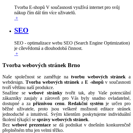
Tvorba E-shopů V současnosti využívá internet pro svůj
nákup čím dál tím více uživatelů.
+
SEO
SEO - optimalizace webu SEO (Search Engine Optimization)
je cílevědomá a dlouhodobá činnost.
+
Tvorba webových stránek Brno
Naše společnost se zaměřuje na
tvorbu webových stránek
a
webdesign.
Tvorba webových stránek
a
E -shopů
v současnosti
tvoří většinu naší produkce.
Snažíme se
webové stránky
tvořit tak, aby Vaše potenciální
zákazníky zaujaly a zároveň pro Vás byly snadno ovladatelné,
dostupné a za
příznivou cenu
.
Redakční systém
je určen pro
běžné uživatele, proto jsou veškeré možnosti editace stránek
jednoduché a intuitivní. Svým klientům poskytujeme individuální
školení týkající se
správy webových stránek
.
Bez
webové prezentace
se dá podnikat v dnešním konkurenčně
přeplněném trhu jen velmi těžko.